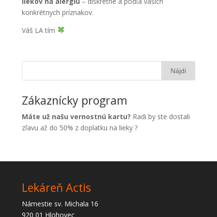
liekov na alergiu
– diskrétne a podľa vašich
konkrétnych príznakov.
Váš LA tím
Zákaznícky program
Máte už našu vernostnú kartu?
Radi by ste dostali
zľavu až do 50% z doplatku na lieky ?
Lekáreň Actis
Námestie sv. Michala 16
920 01 Hlohovec