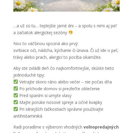
…a už sú tu… teplejšie jarné dni – a spolu s nimi aj peľ
a začiatok alergickej sezóny
Nos to väčšinou spozná ako prvý:
svrbiace oči, nádcha, kýchanie či únava. Či už ide o peľ,
trávy alebo prach, alergici to pocítia okamžite.
Aby ste zvládli deň čo najkomfortnejšie, skúste tieto
jednoduché tipy:
Vetrajte skoro ráno alebo večer – nie počas dňa
Po príchode domov si prezlečte oblečenie
Pred spaním si umyte vlasy
Majte poruke nosové spreje a očné kvapky
Pri silnejších ťažkostiach správne používajte
antihistaminiká
Radi poradíme s výberom vhodných
voľnopredajných