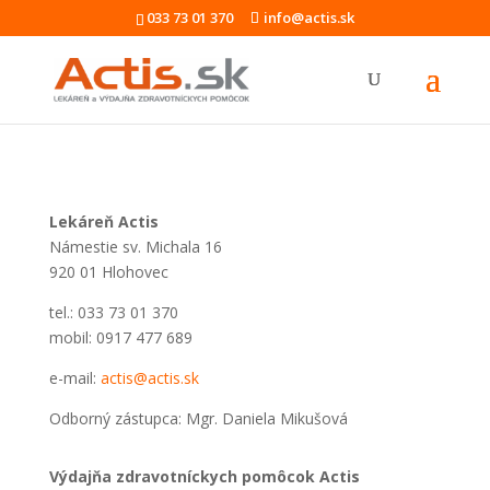
033 73 01 370
info@actis.sk
Lekáreň Actis
Námestie sv. Michala 16
920 01 Hlohovec
tel.: 033 73 01 370
mobil: 0917 477 689
e-mail:
actis@actis.sk
Odborný zástupca: Mgr. Daniela Mikušová
Výdajňa zdravotníckych pomôcok Actis