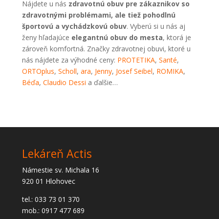
Nájdete u nás
zdravotnú obuv pre zákaznikov so
zdravotnými problémami, ale tiež pohodlnú
športovú a vychádzkovú obuv
. Vyberú si u nás aj
ženy hľadajúce
elegantnú obuv do mesta
, ktorá je
zároveň komfortná. Značky zdravotnej obuvi, ktoré u
nás nájdete za výhodné ceny:
PROTETIKA
,
Santé
,
ORTOplus
,
Scholl
,
ara
,
Jenny
,
Josef Seibel
,
ROMIKA
,
Béďa
,
Claudio Dessi
a ďalšie…
Lekáreň Actis
Námestie sv. Michala 16
920 01 Hlohovec
tel.: 033 73 01 370
mob.: 0917 477 689