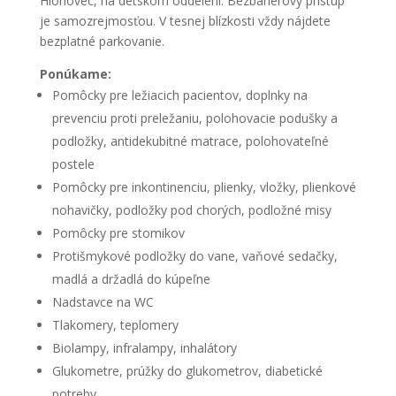
Hlohovec, na detskom oddelení. Bezbariérový prístup
je samozrejmosťou. V tesnej blízkosti vždy nájdete
bezplatné parkovanie.
Ponúkame:
Pomôcky pre ležiacich pacientov, doplnky na
prevenciu proti preležaniu, polohovacie podušky a
podložky, antidekubitné matrace, polohovateľné
postele
Pomôcky pre inkontinenciu, plienky, vložky, plienkové
nohavičky, podložky pod chorých, podložné misy
Pomôcky pre stomikov
Protišmykové podložky do vane, vaňové sedačky,
madlá a držadlá do kúpeľne
Nadstavce na WC
Tlakomery, teplomery
Biolampy, infralampy, inhalátory
Glukometre, prúžky do glukometrov, diabetické
potreby