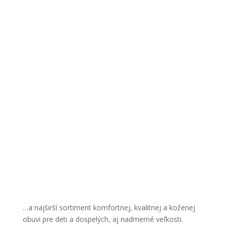
KVALITNÁ
OBUV
pre deti a dospelých
…a najširší sortiment komfortnej, kvalitnej a koženej
obuvi pre deti a dospelých, aj nadmerné veľkosti.