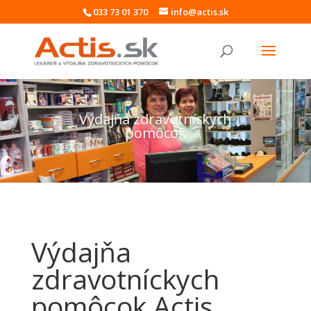
033 73 01 370
info@actis.sk
Výdajňa zdravotníckych
pomôcok
Výdajňa
zdravotníckych
pomôcok Actis